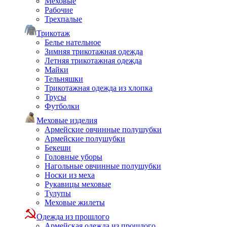
Меховые
Рабочие
Трехпалые
Трикотаж
Белье нательное
Зимняя трикотажная одежда
Летняя трикотажная одежда
Майки
Тельняшки
Трикотажная одежда из хлопка
Трусы
Футболки
Меховые изделия
Армейские овчинные полушубки
Армейские полушубки
Бекеши
Головные уборы
Нагольные овчинные полушубки
Носки из меха
Рукавицы меховые
Тулупы
Меховые жилеты
Одежда из прошлого
Армейская одежда из прошлого