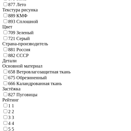
877
Лето
Текстура рисунка
889
КМФ
893
Сплошной
Цвет
709
Зеленый
721
Серый
Страна-производитель
881
Россия
882
СССР
Детали
Основной материал
658
Ветровлагозащитная ткань
675
Обрезиненный
666
Каландрованная ткань
Застёжка
827
Пуговицы
Рейтинг
1
1
2
2
3
3
4
4
5
5