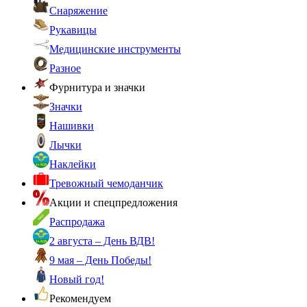
Снаряжение
Рукавицы
Медицинские инструменты
Разное
Фурнитура и значки
Значки
Нашивки
Лычки
Наклейки
Тревожный чемоданчик
Акции и спецпредложения
Распродажа
2 августа – День ВДВ!
9 мая – День Победы!
Новый год!
Рекомендуем