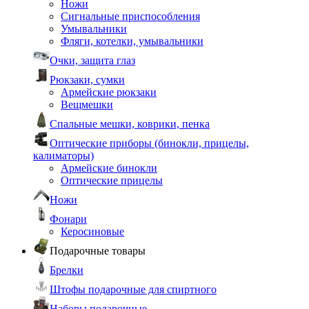
Ножи
Сигнальные приспособления
Умывальники
Фляги, котелки, умывальники
Очки, защита глаз
Рюкзаки, сумки
Армейские рюкзаки
Вещмешки
Спальные мешки, коврики, пенка
Оптические приборы (бинокли, прицелы,
калиматоры)
Армейские бинокли
Оптические прицелы
Ножи
Фонари
Керосиновые
Подарочные товары
Брелки
Штофы подарочные для спиртного
Наборы подарочные