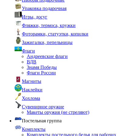
Упаковка подарочная
Игры, досуг
Фляжки, термоса, кружки
Фоторамки, статуэтки, копилки
Зажигалки, пепельницы
Флаги
Андреевские флаги
ВДВ
Знамя Победы
Флаги России
Магниты
Наклейки
Хохлома
Сувенирное оружие
Макеты оружия (не стреляют)
Постельная группа
Комплекты
Комплекты постельного белья для рабочих