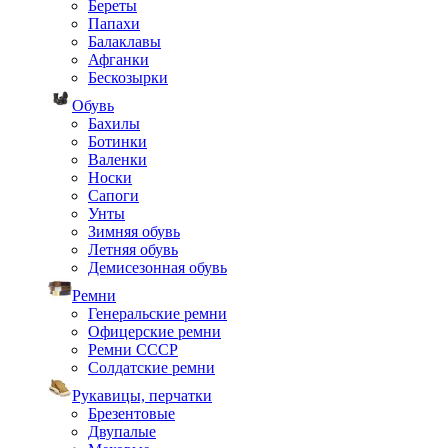
Береты
Папахи
Балаклавы
Афганки
Бескозырки
Обувь
Бахилы
Ботинки
Валенки
Носки
Сапоги
Унты
Зимняя обувь
Летняя обувь
Демисезонная обувь
Ремни
Генеральские ремни
Офицерские ремни
Ремни СССР
Солдатские ремни
Рукавицы, перчатки
Брезентовые
Двупалые