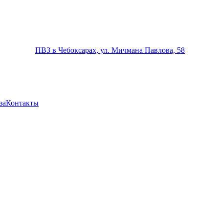
ПВЗ в Чебоксарах, ул. Мичмана Павлова, 58
за
Контакты