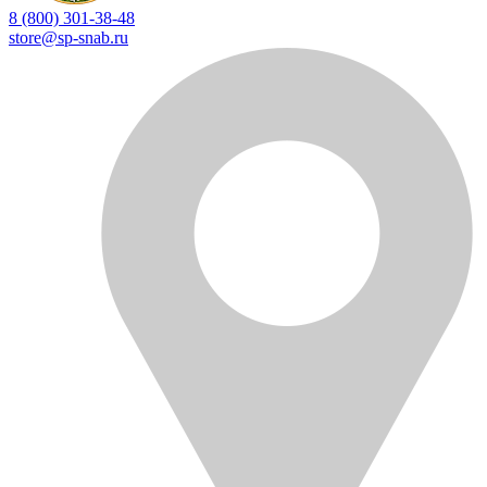
8 (800) 301-38-48
store@sp-snab.ru