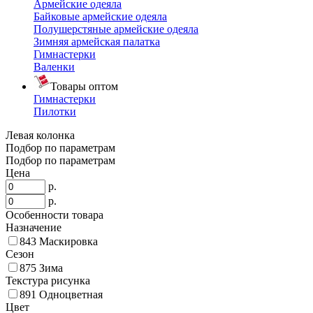
Армейские одеяла
Байковые армейские одеяла
Полушерстяные армейские одеяла
Зимняя армейская палатка
Гимнастерки
Валенки
Товары оптом
Гимнастерки
Пилотки
Левая колонка
Подбор по параметрам
Подбор по параметрам
Цена
р.
р.
Особенности товара
Назначение
843
Маскировка
Сезон
875
Зима
Текстура рисунка
891
Одноцветная
Цвет