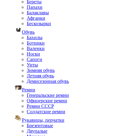
Береты
Папахи
Балаклавы
Афганки
Бескозырки
Обувь
Бахилы
Ботинки
Валенки
Носки
Сапоги
Унты
Зимняя обувь
Летняя обувь
Демисезонная обувь
Ремни
Генеральские ремни
Офицерские ремни
Ремни СССР
Солдатские ремни
Рукавицы, перчатки
Брезентовые
Двупалые