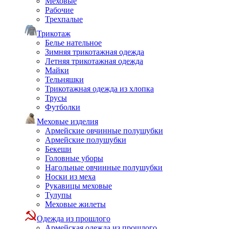
Меховые
Рабочие
Трехпалые
Трикотаж
Белье нательное
Зимняя трикотажная одежда
Летняя трикотажная одежда
Майки
Тельняшки
Трикотажная одежда из хлопка
Трусы
Футболки
Меховые изделия
Армейские овчинные полушубки
Армейские полушубки
Бекеши
Головные уборы
Нагольные овчинные полушубки
Носки из меха
Рукавицы меховые
Тулупы
Меховые жилеты
Одежда из прошлого
Армейская одежда из прошлого