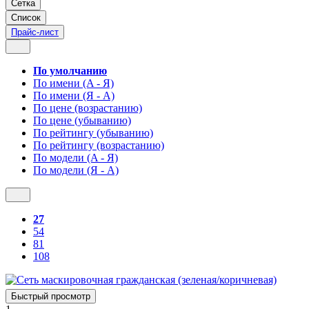
Сетка
Список
Прайс-лист
По умолчанию
По имени (A - Я)
По имени (Я - A)
По цене (возрастанию)
По цене (убыванию)
По рейтингу (убыванию)
По рейтингу (возрастанию)
По модели (A - Я)
По модели (Я - A)
27
54
81
108
Быстрый просмотр