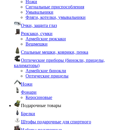
Ножи
Сигнальные приспособления
Умывальники
Фляги, котелки, умывальники
Очки, защита глаз
Рюкзаки, сумки
Армейские рюкзаки
Вещмешки
Спальные мешки, коврики, пенка
Оптические приборы (бинокли, прицелы,
калиматоры)
Армейские бинокли
Оптические прицелы
Ножи
Фонари
Керосиновые
Подарочные товары
Брелки
Штофы подарочные для спиртного
Наборы подарочные