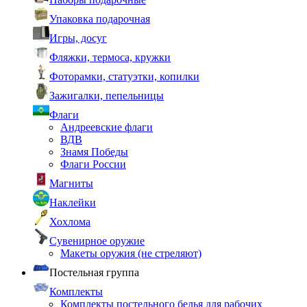
Упаковка подарочная
Игры, досуг
Фляжки, термоса, кружки
Фоторамки, статуэтки, копилки
Зажигалки, пепельницы
Флаги
Андреевские флаги
ВДВ
Знамя Победы
Флаги России
Магниты
Наклейки
Хохлома
Сувенирное оружие
Макеты оружия (не стреляют)
Постельная группа
Комплекты
Комплекты постельного белья для рабочих