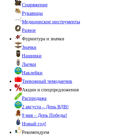
Снаряжение
Рукавицы
Медицинские инструменты
Разное
Фурнитура и значки
Значки
Нашивки
Лычки
Наклейки
Тревожный чемоданчик
Акции и спецпредложения
Распродажа
2 августа – День ВДВ!
9 мая – День Победы!
Новый год!
Рекомендуем