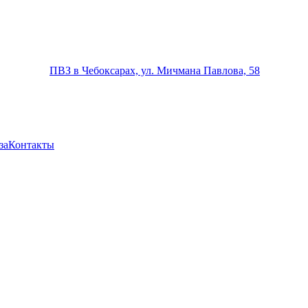
ПВЗ в Чебоксарах, ул. Мичмана Павлова, 58
за
Контакты