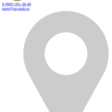
8 (800) 301-38-48
store@sp-snab.ru