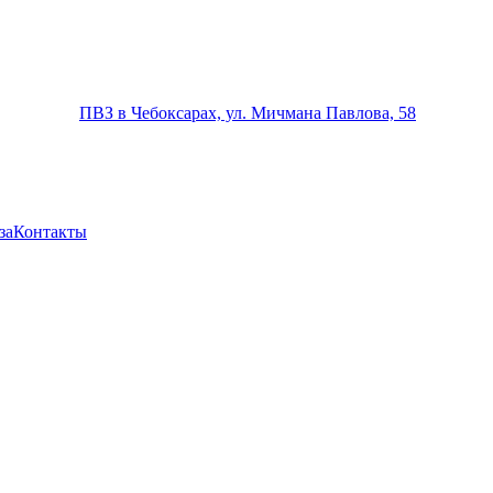
ПВЗ в Чебоксарах, ул. Мичмана Павлова, 58
за
Контакты