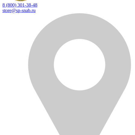
8 (800) 301-38-48
store@sp-snab.ru